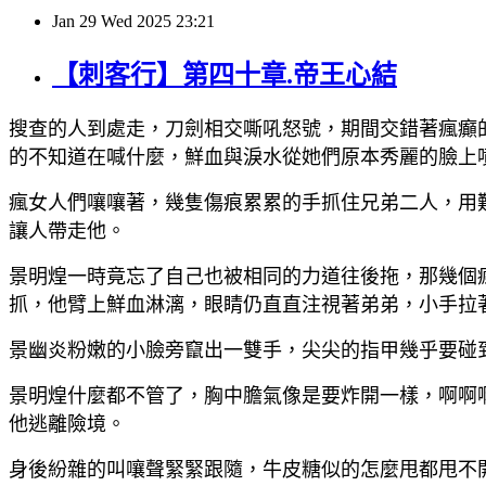
Jan
29
Wed
2025
23:21
【刺客行】第四十章.帝王心結
搜查的人到處走，刀劍相交嘶吼怒號，期間交錯著瘋癲
的不知道在喊什麼，鮮血與淚水從她們原本秀麗的臉上
瘋女人們嚷嚷著，幾隻傷痕累累的手抓住兄弟二人，用
讓人帶走他。
景明煌一時竟忘了自己也被相同的力道往後拖，那幾個
抓，他臂上鮮血淋漓，眼睛仍直直注視著弟弟，小手拉
景幽炎粉嫩的小臉旁竄出一雙手，尖尖的指甲幾乎要碰
景明煌什麼都不管了，胸中膽氣像是要炸開一樣，啊啊
他逃離險境。
身後紛雜的叫嚷聲緊緊跟隨，牛皮糖似的怎麼甩都甩不