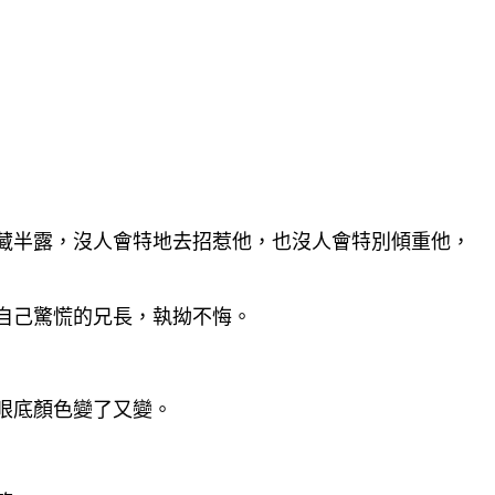
藏半露，沒人會特地去招惹他，也沒人會特別傾重他，
自己驚慌的兄長，執拗不悔。
眼底顏色變了又變。