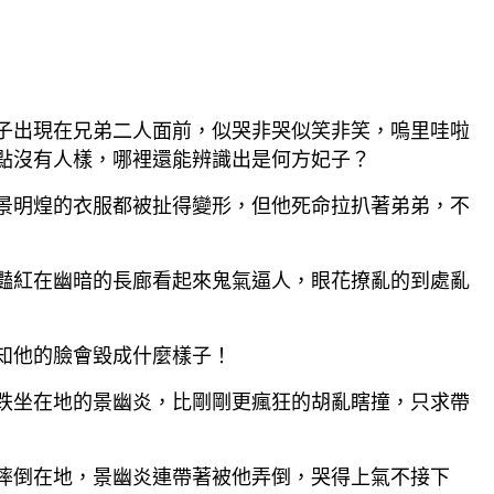
子出現在兄弟二人面前，似哭非哭似笑非笑，嗚里哇啦
點沒有人樣，哪裡還能辨識出是何方妃子？
景明煌的衣服都被扯得變形，但他死命拉扒著弟弟，不
豔紅在幽暗的長廊看起來鬼氣逼人，眼花撩亂的到處亂
知他的臉會毀成什麼樣子！
跌坐在地的景幽炎，比剛剛更瘋狂的胡亂瞎撞，只求帶
摔倒在地，景幽炎連帶著被他弄倒，哭得上氣不接下