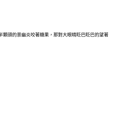
半顆頭的景幽炎咬著糖果，那對大眼睛眨巴眨巴的望著