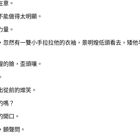
在意。
不能做得太明顯。
力量。
，忽然有一雙小手拉拉他的衣袖，景明煌低頭看去，矮他
煌的臉，歪頭嚷。
。
出從前的燦笑。
的嗎？
的開口。
，顫聲問。