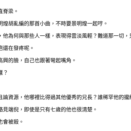
直脊梁。
明煌胡亂編的那首小曲，不時要景明煌一起哼。
，他為何與那些人一樣，表現得雲淡風輕？難道那一切，
疤還在發疼呢。
高興的臉，自己也跟著彎起嘴角。
樣？
且論資源，他哪裡比得過其他優秀的兄長？誰稀罕他的攏
略見端倪，即使是只有七歲的他也很清楚。
也會被殺。