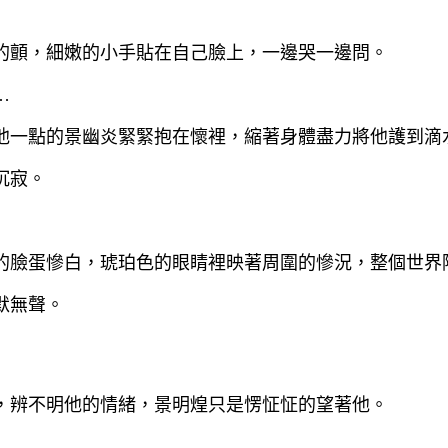
的顫，細嫩的小手貼在自己臉上，一邊哭一邊問。
…
他一點的景幽炎緊緊抱在懷裡，縮著身體盡力將他護到滴
沉寂。
的臉蛋慘白，琥珀色的眼睛裡映著周圍的慘況，整個世界
默無聲。
，辨不明他的情緒，景明煌只是愣怔怔的望著他。