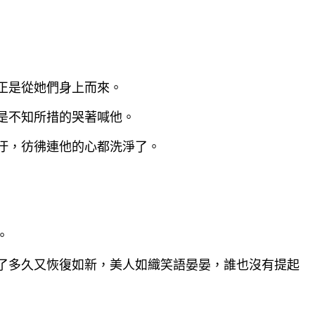
正是從她們身上而來。
是不知所措的哭著喊他。
汙，彷彿連他的心都洗淨了。
。
了多久又恢復如新，美人如織笑語晏晏，誰也沒有提起