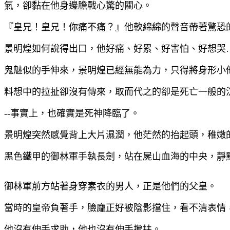
氣，卻黏在他身邊膽戰心驚的關心。
『皇兄！皇兄！你痛不痛？』他軟綿綿的聲音帶著驚恐
景明煌如何說得出口，他好痛、好累、好害怕、好想哭
鬼魅似的手伸來，景明煌已經無能為力，只得將身形小
料想中的拉扯卻沒有傳來，取而代之的卻是死亡一般的
--事實上，也確實是死神降臨了。
景明煌突然感覺背上大片濕潤，他茫然的抬起頭，稚嫩
黑色鐵甲的御林軍手執長劍，站在屍山血海的中央，靜
御林軍前方站著身穿素衣的男人，正是他們的父皇。
當時的皇帝負著手，臉龐正好被陰影擋住，看不清表情
他沒有伸手求助，他也沒有伸手攙扶。