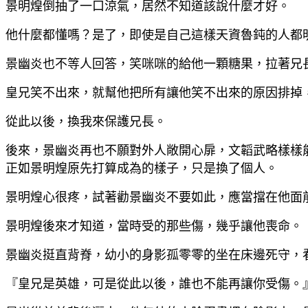
景明煌倒抽了一口涼氣，居然不知道該說什麼才好。
他什麼都懂嗎？是了，即使是自己這樣天資魯鈍的人都
景幽炎也不等人回答，笑咪咪的給他一顆糖果，拉著兄
皇兄笑不出來，就幫他把所有讓他笑不出來的原因排掉
從此以後，換我來保護兄長。
後來，景幽炎再也不願對外人敞開心扉，文韜武略樣樣
正如景明煌原先打算成為的樣子，只是換了個人。
景明煌心很疼，試著勸景幽炎不要如此，應當擋在他面
景明煌後來才知道，當時受的那些傷，幾乎讓他喪命。
景幽炎挺直背脊，幼小的身影孤零零的坐在床邊死守，
『皇兄是英雄，可是從此以後，誰也不能再讓你受傷。