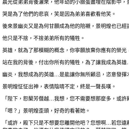
晨光從弟弟背後灑來，他年幼的小臉蛋盡埋在陰影中，
哭是為了他們的悲哀，笑是因為弟弟喜歡看他笑。
後來景幽炎又是為何甘願成為他的陪襯，景明煌也已經
他只是不捨，不捨弟弟所有的犧牲。
英雄，就為了那模糊的概念，你寧願放棄你應有的榮光
站在我的背後，付出你所有的犧牲，為了讓我成為英雄
幽炎，我想成為的英雄…是能讓你無所顧忌，恣意發揮
景明煌怔怔出神，表情陰晴不定，終是一聲長嘆。
「陛下，恕蘭芳僭越…我想，您不需要想那麼多，或許
「嗯？」景明煌歪頭，好奇的看著她。
「或許，殿下只是不想要您離開他吧？您想啊…若您遠