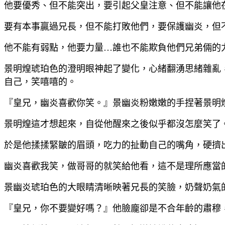
他要優秀、但不能突出，要引起父皇注意、但不能讓他
要有本事贏過兄長，但不能打敗他們，要保護幽炎，但
他不能有弱點，他要力量…誰也不能欺負他們兄弟倆的
景明煌琥珀色的澄明眼神起了變化，心緒翻湧思緒雜亂
自己，笑嘻嘻的。
『皇兄，幽炎喜歡你笑。』景幽炎粉嫩嫩的手捏著景明
景明煌這才想起來，自從他醒來之後似乎都沒怎麼笑了
於是他揉揉緊皺的眉頭，吃力的扯動自己的嘴角，硬擠
幽炎喜歡我笑，做哥哥的就笑給他看，這不是理所應當
景幽炎琥珀色的大眼睛清晰映著兄長的笑臉，奶聲奶氣
『皇兄，你不要變好嗎？』他臉龐卻是不合年齡的肅穆