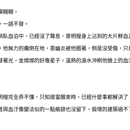
模糊糊。
，一語不發。
倒臥血泊中，已經沒了聲息，景明煌身上沾到的大片鮮血
，他無力的癱倒在地，景幽炎被他圈著，倒是沒受傷，只
發著光，金燦燦的好像星子，溫熱的淚水沖刷他臉上的血
明煌完全弄不懂，只知道當醒來時，已經什麼事都解決了
首與血汙像變法似的一點痕跡也沒留下，毀壞的建築過不