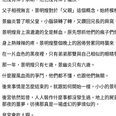
父子相視無言，景明煌對於「父親」這個概念，始終模
景幽炎瞥了眼父皇，小腦袋轉了轉，又鑽回兄長的肩窩
景明煌背上濕漉漉的全是鮮血，原先想抓他們的瘋子們
身上熱辣辣的疼，景明煌整個晚上的困倦勞累同時襲來
在一片血色的黑夜裡，只有弟弟那雙與自己相似的眼睛
那一年，景明煌只有七歲，景幽炎只有六歲。
什麼腥風血雨的爭鬥，他們都不懂，也跟他們無關。
後來事情是怎麼結束的，就跟如何開始一樣，小小的景
後宮依然如昔，人人裝作什麼事都沒發生過，地上的屍
那夜的噩夢，彷彿那真是一場虛幻的夢境似的。
皇宮會吃人啊。