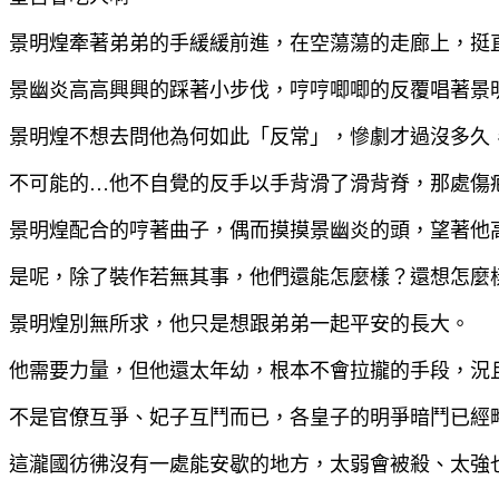
景明煌牽著弟弟的手緩緩前進，在空蕩蕩的走廊上，挺
景幽炎高高興興的踩著小步伐，哼哼唧唧的反覆唱著景
景明煌不想去問他為何如此「反常」，慘劇才過沒多久
不可能的…他不自覺的反手以手背滑了滑背脊，那處傷
景明煌配合的哼著曲子，偶而摸摸景幽炎的頭，望著他
是呢，除了裝作若無其事，他們還能怎麼樣？還想怎麼
景明煌別無所求，他只是想跟弟弟一起平安的長大。
他需要力量，但他還太年幼，根本不會拉攏的手段，況
不是官僚互爭、妃子互鬥而已，各皇子的明爭暗鬥已經
這瀧國彷彿沒有一處能安歇的地方，太弱會被殺、太強