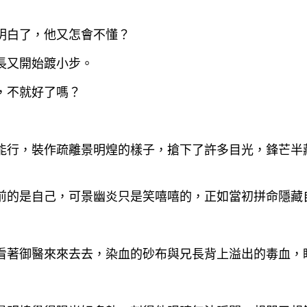
明白了，他又怎會不懂？
長又開始踱小步。
，不就好了嗎？
能行，裝作疏離景明煌的樣子，搶下了許多目光，鋒芒半
前的是自己，可景幽炎只是笑嘻嘻的，正如當初拼命隱藏
看著御醫來來去去，染血的砂布與兄長背上溢出的毒血，
』