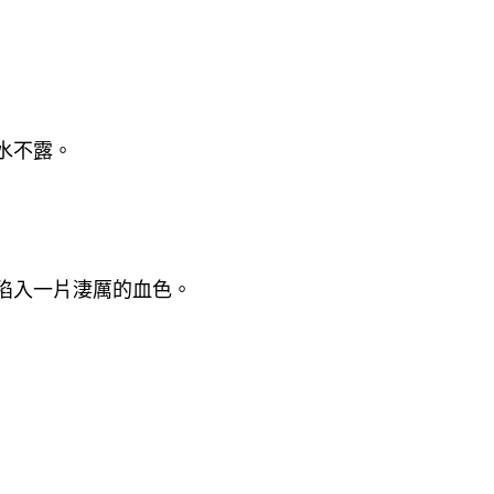
水不露。
陷入一片淒厲的血色。