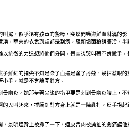
的叫罵，似乎還有孩童的驚嚎，突然間幾道鮮血淋漓的影
噴湧，華美的衣裳到處都是割痕，蓬頭垢面狼狽髒污，半
難以抗衡的力道想將他們分開，景幽炎哭叫著不肯撤手，
瘋子鮮紅的指尖不知是染了血還是塗了丹蔻，幾抹惹眼的
著小手，就是不肯離開對方。
到景幽炎，她那帶著尖緣的指甲要是刺到景幽炎臉上，不
啊的鬼叫起來，撲騰到對方身上就是一陣亂打，反手撈起
開，景明煌背上被抓了一下，連皮帶肉被撕扯的劇痛讓他