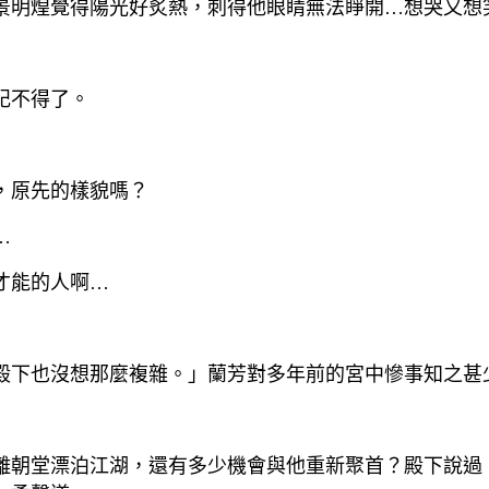
景明煌覺得陽光好炙熱，刺得他眼睛無法睜開…想哭又想
記不得了。
，原先的樣貌嗎？
…
才能的人啊…
殿下也沒想那麼複雜。」蘭芳對多年前的宮中慘事知之甚
離朝堂漂泊江湖，還有多少機會與他重新聚首？殿下說過